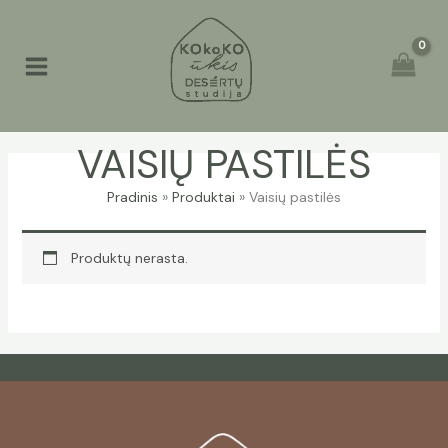
Pereiti
prie
turinio
VAISIŲ PASTILĖS
Pradinis
Produktai
Vaisių pastilės
Produktų nerasta.