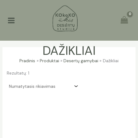
Pereiti
prie
turinio
DAŽIKLIAI
Pradinis
Produktai
Desertų gamybai
Dažikliai
Rezultatų: 1