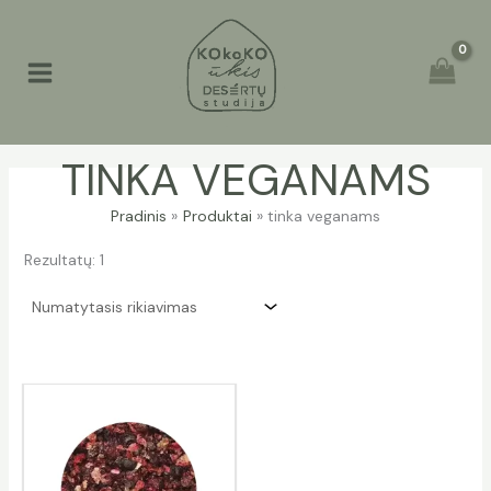
Pereiti
prie
turinio
TINKA VEGANAMS
Pradinis
Produktai
tinka veganams
Rezultatų: 1
Price
range:
€8.00
through
€40.00