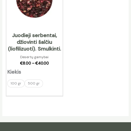
Juodieji serbentai,
džiovinti šalčiu
(liofilizuoti). Smulkinti.
Desertų gamybai
€
8.00
–
€
40.00
Kiekis
100 gr
500 gr