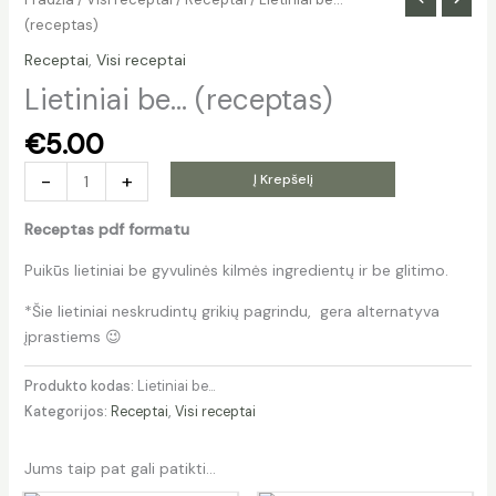
(receptas)
Receptai
,
Visi receptai
Lietiniai be… (receptas)
€
5.00
-
+
Į Krepšelį
Receptas pdf formatu
Puikūs lietiniai be gyvulinės kilmės ingredientų ir be glitimo.
*Šie lietiniai neskrudintų grikių pagrindu, gera alternatyva
įprastiems 😉
Produkto kodas:
Lietiniai be...
Kategorijos:
Receptai
,
Visi receptai
Jums taip pat gali patikti…