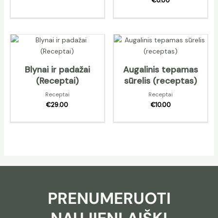
€
0.00
Blynai ir padažai
Augalinis tepamas
(Receptai)
sūrelis (receptas)
Receptai
Receptai
€
29.00
€
10.00
PRENUMERUOTI