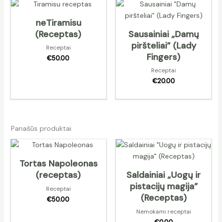
neTiramisu
(Receptas)
Sausainiai „Damų
piršteliai” (Lady
Receptai
Fingers)
€
50.00
Receptai
€
20.00
Panašūs produktai
Tortas Napoleonas
(receptas)
Saldainiai „Uogų ir
pistacijų magija”
Receptai
(Receptas)
€
50.00
Nemokami receptai